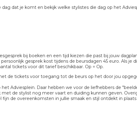
 dag dat je komt en bekijk welke stylistes die dag op het Advies
iesgesprek bij boeken en een tijd kiezen die past bij jouw dagpl
rsoonlijk gesprek kost tijdens de beursdagen 45 euro. Als je dit
antal tickets voor dit tarief beschikbaar. Op = Op.
t de tickets voor toegang tot de beurs op het door jou opgeg
p het Adviesplein. Daar hebben we voor de liefhebbers de "beelde
ek met de stylist nog meer vaart en duiding kunnen geven. Over
ijn de overeenkomsten in jullie smaak en stijl ontdekt in plaats 