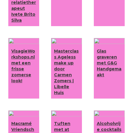
relatiether
apeut
Ivete Brito
Silva
VisagieWo
Masterclas
Glas
rkshops.nl
s Ageless
graveren
met een
make up
met G&G
frisse
door
Handgema
zomerse
Carmen
akt
look!
Zomers |
Libelle
Huis
Macramé
Tuften
Alcoholvrij
Vriendsch
met at
e cocktails