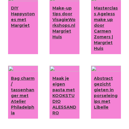
DIY
Make-up
Masterclas
Happyston
tips door
s Ageless
es met
VisagieWo
make up
Margriet
rkshops.nl
door
Margriet
Carmen
Huis
Zomers |
Margriet
Huis
Bag charm
Maak je
Abstract
/
eigen
gezicht
tassenhan
pasta met
gieten in
ger met
KOOKSTU
porseleing
Atelier
DIO
ips met
Philadelph
ALESSAND
Libelle
ia
RO