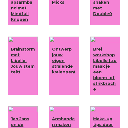
apsarmba
Micks
shaken
nd met
met
Mindfull
Double0
Knopen
Brainstorm
Ontwerp
Brei
met
jouw
workshop
Libelle:
eigen
Libelle | zo
Jouw stem
stralende
maak je
telt!
kralenpen!
een
bloem- of
strikbroch
e
Jan Jans
Armbande
Make-up
en de
n maken
tips door