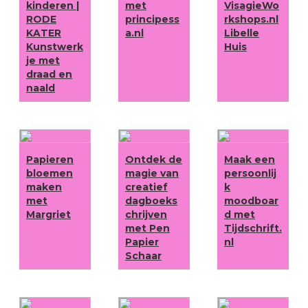
kinderen |
met
VisagieWo
RODE
principess
rkshops.nl
KATER
a.nl
Libelle
Kunstwerk
Huis
je met
draad en
naald
Papieren
Ontdek de
Maak een
bloemen
magie van
persoonlij
maken
creatief
k
met
dagboeks
moodboar
Margriet
chrijven
d met
met Pen
Tijdschrift.
Papier
nl
Schaar