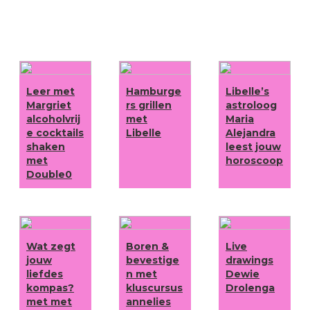
Leer met
Hamburge
Libelle’s
Margriet
rs grillen
astroloog
alcoholvrij
met
Maria
e cocktails
Libelle
Alejandra
shaken
leest jouw
met
horoscoop
Double0
Wat zegt
Boren &
Live
jouw
bevestige
drawings
liefdes
n met
Dewie
kompas?
kluscursus
Drolenga
met met
annelies