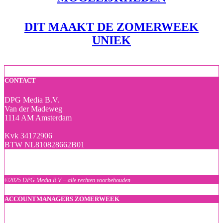
DIT MAAKT DE ZOMERWEEK
UNIEK
CONTACT
DPG Media B.V.
Van der Madeweg
1114 AM Amsterdam
Kvk 34172906
BTW NL810828662B01
©2025 DPG Media B.V. – alle rechten voorbehouden
ACCOUNTMANAGERS ZOMERWEEK