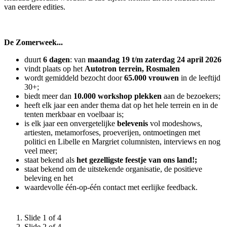
van eerdere edities.
De Zomerweek...
duurt
6 dagen
: van
maandag 19 t/m zaterdag 24 april 2026
vindt plaats op het
Autotron terrein, Rosmalen
wordt gemiddeld bezocht door
65.000 vrouwen
in de leeftijd
30+;
biedt meer dan
10.000 workshop plekken
aan de bezoekers;
heeft elk jaar een ander thema dat op het hele terrein en in de
tenten merkbaar en voelbaar is;
is elk jaar een onvergetelijke
belevenis
vol modeshows,
artiesten, metamorfoses, proeverijen, ontmoetingen met
politici en Libelle en Margriet columnisten, interviews en nog
veel meer;
staat bekend als
het gezelligste feestje
van ons land!;
staat bekend om de uitstekende organisatie, de positieve
beleving en het
waardevolle één-op-één contact met eerlijke feedback.
Slide 1 of 4
Slide 2 of 4